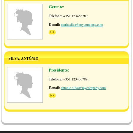
Gerente:
Telefone:
+351 123456789
E-mail:
maria.silva@mycompany.com
>>
SILVA, ANTÓNIO
Presidente:
Telefone:
+351 123456789,
E-mail:
antonio.silva@mycompany.com
>>